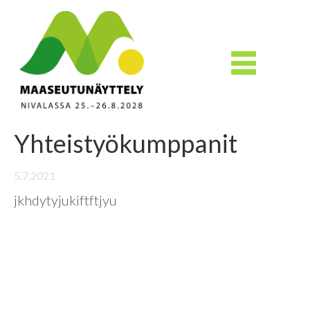
Yhteistyökumppanit
5.7.2021
jkhdytyjukiftftjyu