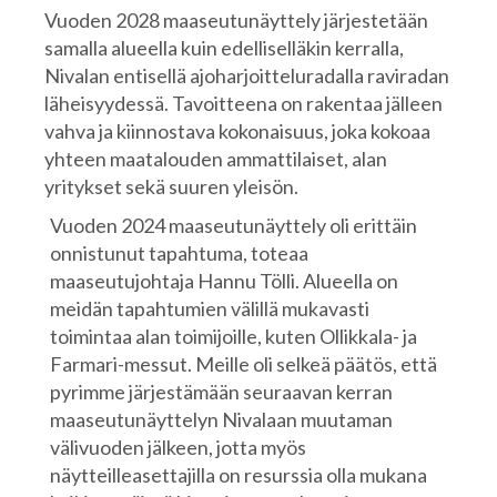
Vuoden 2028 maaseutunäyttely järjestetään
samalla alueella kuin edelliselläkin kerralla,
Nivalan entisellä ajoharjoitteluradalla raviradan
läheisyydessä. Tavoitteena on rakentaa jälleen
vahva ja kiinnostava kokonaisuus, joka kokoaa
yhteen maatalouden ammattilaiset, alan
yritykset sekä suuren yleisön.
Vuoden 2024 maaseutunäyttely oli erittäin
onnistunut tapahtuma, toteaa
maaseutujohtaja Hannu Tölli. Alueella on
meidän tapahtumien välillä mukavasti
toimintaa alan toimijoille, kuten Ollikkala- ja
Farmari-messut. Meille oli selkeä päätös, että
pyrimme järjestämään seuraavan kerran
maaseutunäyttelyn Nivalaan muutaman
välivuoden jälkeen, jotta myös
näytteilleasettajilla on resurssia olla mukana