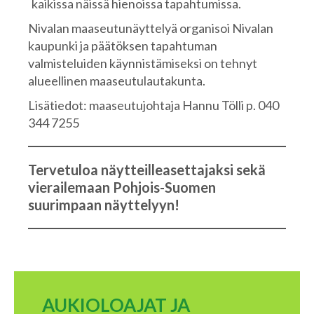
kaikissa näissä hienoissa tapahtumissa.
Nivalan maaseutunäyttelyä organisoi Nivalan
kaupunki ja päätöksen tapahtuman
valmisteluiden käynnistämiseksi on tehnyt
alueellinen maaseutulautakunta.
Lisätiedot: maaseutujohtaja Hannu Tölli p. 040
344 7255
Tervetuloa näytteilleasettajaksi sekä
vierailemaan Pohjois-Suomen
suurimpaan näyttelyyn!
AUKIOLOAJAT JA