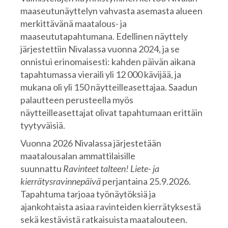
maaseutunäyttelyn vahvasta asemasta alueen
merkittävänä maatalous- ja
maaseututapahtumana. Edellinen näyttely
järjestettiin Nivalassa vuonna 2024, ja se
onnistui erinomaisesti: kahden päivän aikana
tapahtumassa vieraili yli 12 000 kävijää, ja
mukana oli yli 150 näytteilleasettajaa. Saadun
palautteen perusteella myös
näytteilleasettajat olivat tapahtumaan erittäin
tyytyväisiä.
Vuonna 2026 Nivalassa järjestetään
maatalousalan ammattilaisille
suunnattu
Ravinteet talteen! Liete- ja
kierrätysravinnepäivä
perjantaina 25.9.2026.
Tapahtuma tarjoaa työnäytöksiä ja
ajankohtaista asiaa ravinteiden kierrätyksestä
sekä kestävistä ratkaisuista maatalouteen.