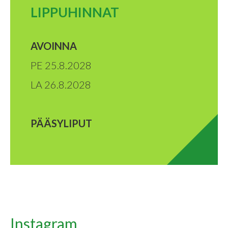
LIPPUHINNAT
AVOINNA
PE 25.8.2028
LA 26.8.2028
PÄÄSYLIPUT
Instagram