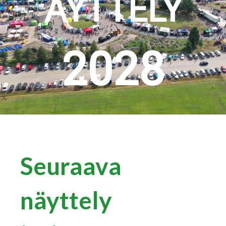
ÄYTTELY
2028
Seuraava
näyttely