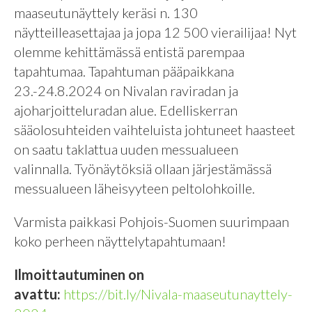
maaseutunäyttely keräsi n. 130
näytteilleasettajaa ja jopa 12 500 vierailijaa! Nyt
olemme kehittämässä entistä parempaa
tapahtumaa. Tapahtuman pääpaikkana
23.-24.8.2024 on Nivalan raviradan ja
ajoharjoitteluradan alue. Edelliskerran
sääolosuhteiden vaihteluista johtuneet haasteet
on saatu taklattua uuden messualueen
valinnalla. Työnäytöksiä ollaan järjestämässä
messualueen läheisyyteen peltolohkoille.
Varmista paikkasi Pohjois-Suomen suurimpaan
koko perheen näyttelytapahtumaan!
Ilmoittautuminen on
avattu:
https://bit.ly/Nivala-maaseutunayttely-